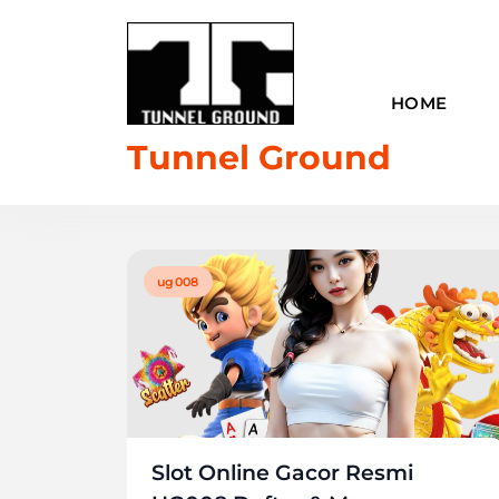
Skip
to
content
HOME
Tunnel Ground
ug008
Slot Online Gacor Resmi