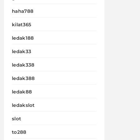
haha788
kilat365
ledak188
ledak33
ledak338
ledak388
ledak88
ledakslot
slot
to288