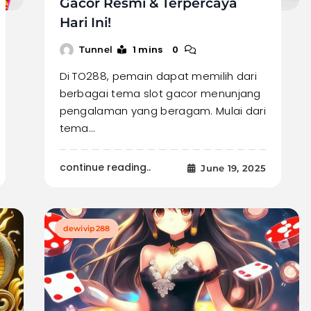
Gacor Resmi & Terpercaya
Hari Ini!
1 mins
0
Tunnel
Di TO288, pemain dapat memilih dari
berbagai tema slot gacor menunjang
pengalaman yang beragam. Mulai dari
tema…
continue reading..
June 19, 2025
dewivip288