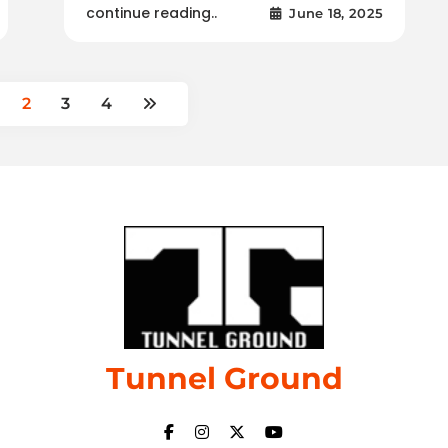
continue reading..
June 18, 2025
2
3
4
Tunnel Ground